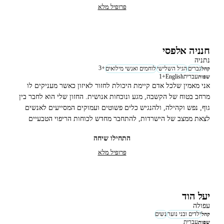
פרופיל מלא
חנניה אלפסי
נתניה
3
+
גברים
הגיל השלישי
לוחמים ואנשי מילואים
קהל
עברית
English
+
1
שפות
אני מאמין שלכל אדם קיימת היכולת לחזור לאיזון כאשר מעניקים לו
מרחב בטוח של הקשבה, מגע ונוכחות אנושית. החזון שלי הוא לחבר בין
גוף, נפש וקהילה, ולהנגיש כלים פשוטים ועמוקים המסייעים לאנשים
לצאת ממצב של הישרדות, להתחבר מחדש לכוחות הריפוי הטבעיים
שלהם, ולחיות מתוך יותר שקט, חופש ובחירה.
התחילו שיחה
פרופיל מלא
יעל הוד
עפולה
ילדים ובני נוער
נשים
קהל
עברית
שפות