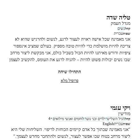
טליה שדה
מגדל העמק
נשים
קהל
עברית
שפות
אני מאמינה שכל אישה ראויה לעצור לרגע, לנשום ולהרגיש שהיא לא
צריכה להיות מושלמת כדי להיות טובה מספיק. בעולם שמציב אינספור
ציפיות ודורש מאיתנו להיות הכול בשביל כולם, אני מבקשת ליצור מרחב
שבו נשים יכולות פשוט להיות – להניח לרגע את העומס, להקשיב לעצמן
ולהתחבר מחדש לשקט הפנימי שלהן.
התחילו שיחה
פרופיל מלא
ויקי עגמי
מודיעין
4
+
הגיל השלישי
ילדים ובני נוער
לוחמים ואנשי מילואים
קהל
עברית
English
שפות
"אני מאמינה שבתוך כל אדם קיימים הכוחות לריפוי. השליחות שלי היא
ליצור מרחב בטוח שבו אפשר לעצור, לנשום ולהתחבר מחדש לעצמך."