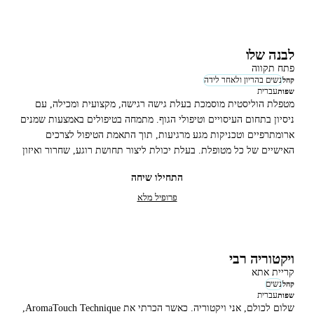
לבנה שלו
פתח תקווה
נשים בהריון ולאחר לידה
קהל
עברית
שפות
מטפלת הוליסטית מוסמכת בעלת גישה רגישה, מקצועית ומכילה, עם
ניסיון בתחום העיסויים וטיפולי הגוף. מתמחה בטיפולים באמצעות שמנים
ארומתרפיים וטכניקות מגע מרגיעות, תוך התאמת הטיפול לצרכים
האישיים של כל מטופלת. בעלת יכולת ליצור תחושת רוגע, שחרור ואיזון
פיזי ורגשי
התחילו שיחה
פרופיל מלא
ויקטוריה רבי
קריית אתא
נשים
קהל
עברית
שפות
שלום לכולם, אני ויקטוריה. כאשר הכרתי את AromaTouch Technique,