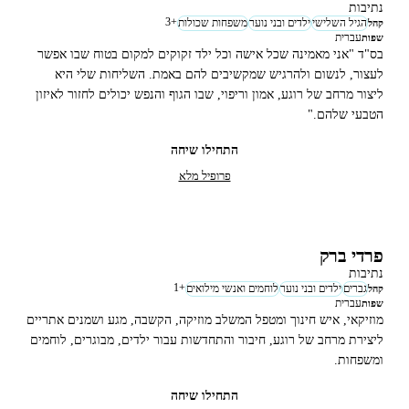
נתיבות
3
+
הגיל השלישי
ילדים ובני נוער
משפחות שכולות
קהל
עברית
שפות
בס"ד "אני מאמינה שכל אישה וכל ילד זקוקים למקום בטוח שבו אפשר
לעצור, לנשום ולהרגיש שמקשיבים להם באמת. השליחות שלי היא
ליצור מרחב של רוגע, אמון וריפוי, שבו הגוף והנפש יכולים לחזור לאיזון
הטבעי שלהם."
התחילו שיחה
פרופיל מלא
פרדי ברק
נתיבות
1
+
גברים
ילדים ובני נוער
לוחמים ואנשי מילואים
קהל
עברית
שפות
מוזיקאי, איש חינוך ומטפל המשלב מוזיקה, הקשבה, מגע ושמנים אתריים
ליצירת מרחב של רוגע, חיבור והתחדשות עבור ילדים, מבוגרים, לוחמים
ומשפחות.
התחילו שיחה