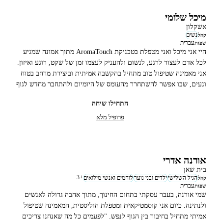
מיכל שלומי
אשקלון
נשים
קהל
עברית
שפות
היי אני מיכל ואני מטפלת בטכניקת AromaTouch מתוך אמונה שמגיע
לכל אדם לעצור לרגע, לנשום ולהעניק לעצמו זמן של שקט, רוגע ואיזון.
אני מאמינה שטיפול טוב מתחיל בהקשבה אמיתית וביצירת מרחב בטוח
ונעים, שבו אפשר להשתחרר מהעומס של היומיום ולהתחבר מחדש לגוף
ולנפש.
התחילו שיחה
פרופיל מלא
אורנה אדרי
בית שאן
3
+
הגיל השלישי
ילדים ובני נוער
לוחמים ואנשי מילואים
קהל
עברית
שפות
שמי אורנה, בעבר עסקתי בתחום החינוך, מתוך אהבה גדולה לאנשים
ולנתינה. כיום אני קוסמטיקאית ומטפלת הוליסטית, המאמינה שטיפול
אמיתי מתחיל בחיבור בין הגוף לנפש. "לפעמים כל מה שאנחנו צריכים