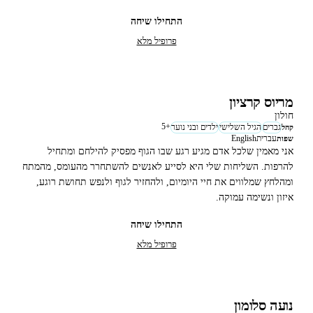
להרחיב את מעגל הריפוי, כדי שעוד משפחות, ילדים, לוחמים ובעלי חיים
התחילו שיחה
יזכו לחוות רוגע, תקווה ואיכות חיים טובה יותר.
פרופיל מלא
מריוס קרציון
חולון
5
+
גברים
הגיל השלישי
ילדים ובני נוער
קהל
עברית
English
שפות
אני מאמין שלכל אדם מגיע רגע שבו הגוף מפסיק להילחם ומתחיל
להרפות. השליחות שלי היא לסייע לאנשים להשתחרר מהעומס, מהמתח
ומהלחץ שמלווים את חיי היומיום, ולהחזיר לגוף ולנפש תחושת רוגע,
איזון ונשימה עמוקה.
התחילו שיחה
פרופיל מלא
נועה סלומון