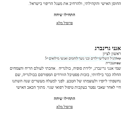
החוסן האישי והקהילתי, ולהרחיב את מעגל הריפוי בישראל.
התחילו שיחה
פרופיל מלא
אנני גרינברג
ראשון לציון
5
+
הגיל השלישי
ילדים ובני נוער
לוחמים ואנשי מילואים
קהל
עברית
שפות
שמי אנני גרינברג, ילידת סופיה, בולגריה . אהבתי לעולם הריח והצמחים
החלה כבר בילדותי, בזכות פסטיבל הוורדים המפורסם בבולגריה, שם
נחשפתי ליופיו ולעוצמתו של הטבע. לפני למעלה מעשרים שנה השתנו
חיי לאחר שאבי נפטר בעקבות טיפול רפואי שגוי. מתוך הכאב האישי
בחרתי להקדיש את חיי ללימוד בריאות טבעית, מניעה ואורח חיים בריא,
התחילו שיחה
מתוך אמונה שידע יכול להציל חיים.
פרופיל מלא