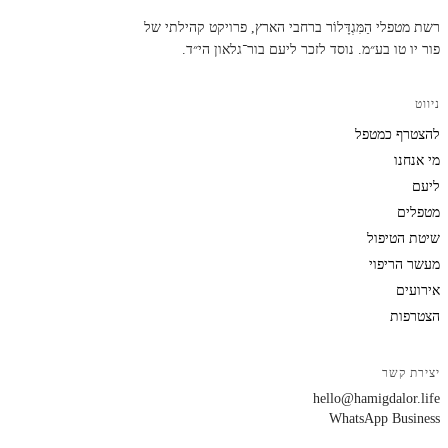
רשת מטפלי הַמִּגְדָּלוֹר ברחבי הארץ, פרויקט קהילתי של
פור יו טו בע״מ. נוסד לזכר ליעם בור־גלאון הי״ד.
ניווט
להצטרף כמטפל
מי אנחנו
ליעם
מטפלים
שיטת הטיפול
מעשר הריפוי
אירועים
הצטרפות
יצירת קשר
hello@hamigdalor.life
WhatsApp Business