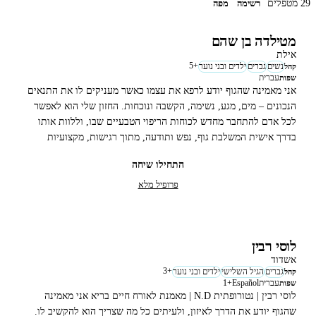
29 מטפלים
רשימה
מפה
מטילדה בן שהם
אילת
5
+
נשים
גברים
ילדים ובני נוער
קהל
עברית
שפות
אני מאמינה שהגוף יודע לרפא את עצמו כאשר מעניקים לו את התנאים
הנכונים – מים, מגע, נשימה, הקשבה ונוכחות. החזון שלי הוא לאפשר
לכל אדם להתחבר מחדש לכוחות הריפוי הטבעיים שבו, וללוות אותו
בדרך אישית המשלבת גוף, נפש ותודעה, מתוך רגישות, מקצועיות
ואמונה עמוקה ביכולת האנושית להשתנות ולהתחדש.
התחילו שיחה
פרופיל מלא
לוסי רבין
אשדוד
3
+
גברים
הגיל השלישי
ילדים ובני נוער
קהל
עברית
Español
+
1
שפות
לוסי רבין | נטורופתית N.D | מאמנת לאורח חיים בריא אני מאמינה
שהגוף יודע את הדרך לאיזון, ולעיתים כל מה שצריך הוא להקשיב לו.