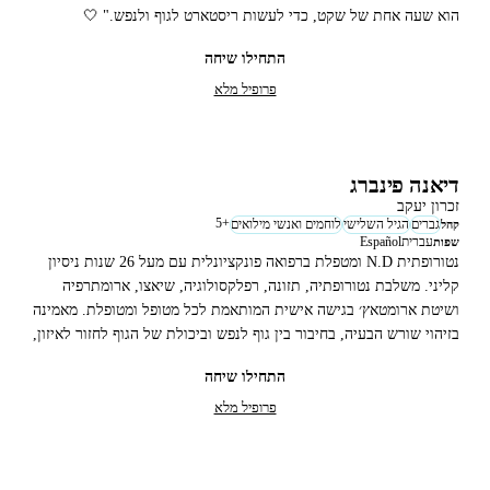
הוא שעה אחת של שקט, כדי לעשות ריסטארט לגוף ולנפש." 🤍
התחילו שיחה
פרופיל מלא
דיאנה פינברג
זכרון יעקב
5
+
גברים
הגיל השלישי
לוחמים ואנשי מילואים
קהל
עברית
Español
שפות
נטורופתית N.D ומטפלת ברפואה פונקציונלית עם מעל 26 שנות ניסיון
קליני. משלבת נטורופתיה, תזונה, רפלקסולוגיה, שיאצו, ארומתרפיה
ושיטת ארומטאץ׳ בגישה אישית המותאמת לכל מטופל ומטופלת. מאמינה
בזיהוי שורש הבעיה, בחיבור בין גוף לנפש וביכולת של הגוף לחזור לאיזון,
חיוניות ובריאות באמצעות שילוב של מדע, טבע ומגע אנושי. 🪻
התחילו שיחה
פרופיל מלא