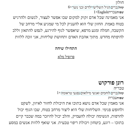
חולון
6
+
גברים
הגיל השלישי
ילדים ובני נוער
קהל
עברית
English
+
1
שפות
אני מאמינה שכל אדם זקוק למקום שבו אפשר לעצור, לנשום ולהרגיש
בטוח באמת. החזון שלי הוא להעניק לכל מי שמגיע אליי מרחב של
הקשבה, חמלה ומגע מרפא, שיאפשר לגוף להירגע, לנפש להתאזן וללב
להיפתח מחדש. מתוך אהבת האדם ותחושת שליחות, אני זוכה ללוות
נשים, לוחמים, נשות מילואים וכל מי שזקוק לרגע של שקט, חיבור
התחילו שיחה
ותקווה.
פרופיל מלא
רונן פורקוש
טבריה
1
+
גברים
לוחמים ואנשי מילואים
נפגעי טראומה
קהל
עברית
שפות
אני מאמין שכל אדם נושא בתוכו את היכולת לחזור לאיזון, לשקט
ולחופש פנימי. השליחות שלי היא ליצור מרחב בטוח, שבו הגוף יכול
להרפות, הנשימה יכולה להעמיק, והלב יכול להיזכר במה שכבר קיים
בתוכו – רוגע, ביטחון ויכולת ריפוי טבעית. אני שואף ללוות אנשים במסע
שלהם אל חיים של איזון, הקלה וחיבור עמוק בין הגוף, הנפש והרוח.