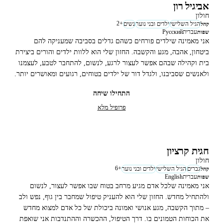
אביגיל רון
חולון
2
+
הגיל השלישי
ילדים ובני נוער
נשים
קהל
עברית
Русский
שפות
אני מאמינה שילדים פורחים כשהם גדלים בסביבה שמעניקה להם
ביטחון, אהבה, מגע והקשבה. החזון שלי הוא ללוות ילדים והורים ביצירת
בית וקהילה שבהם אפשר לעצור לרגע, לנשום, להתחבר לטבע, לעצמנו
ולאנשים שסביבנו, ולגדל דור של ילדים בטוחים, רגועים ומאושרים יותר.
התחילו שיחה
פרופיל מלא
חגית קרציון
חולון
6
+
גברים
הגיל השלישי
ילדים ובני נוער
קהל
עברית
English
שפות
אני מאמינה שלכל אדם מגיע מרחב בטוח שבו אפשר לעצור, לנשום
ולהתחיל מחדש. החזון שלי הוא להעניק טיפול שמחבר בין גוף, נפש ולב
– מתוך הקשבה, מגע אנושי ואמונה ביכולת של כל אדם למצוא מחדש
את הכוחות הטמונים בו. דרך הטיפול, ההכשרה וההתנדבות אני שואפת