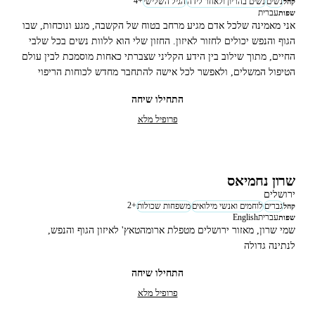
4
+
נשים
נשים בהריון ולאחר לידה
הגיל השלישי
קהל
עברית
שפות
אני מאמינה שלכל אדם מגיע מרחב בטוח של הקשבה, מגע ונוכחות, שבו
הגוף והנפש יכולים לחזור לאיזון. החזון שלי הוא ללוות נשים בכל שלבי
החיים, מתוך שילוב בין הידע הקליני שצברתי כאחות מוסמכת לבין עולם
הטיפול המשלים, ולאפשר לכל אישה להתחבר מחדש לכוחות הריפוי
הטבעיים הקיימים בה.
התחילו שיחה
פרופיל מלא
שרון נחמיאס
ירושלים
2
+
גברים
לוחמים ואנשי מילואים
משפחות שכולות
קהל
עברית
English
שפות
שמי שרון, מאזור ירושלים מטפלת ארומהטאץ' לאיזון הגוף והנפש,
לנתינה גדולה
התחילו שיחה
פרופיל מלא