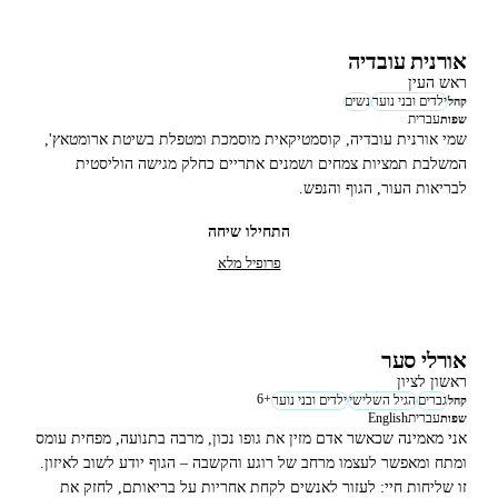
אורנית עובדיה
ראש העין
ילדים ובני נוער
נשים
קהל
עברית
שפות
שמי אורנית עובדיה, קוסמטיקאית מוסמכת ומטפלת בשיטת ארומטאץ',
המשלבת תמציות צמחים ושמנים אתריים כחלק מגישה הוליסטית
לבריאות העור, הגוף והנפש.
התחילו שיחה
פרופיל מלא
אורלי סער
ראשון לציון
6
+
גברים
הגיל השלישי
ילדים ובני נוער
קהל
עברית
English
שפות
אני מאמינה שכאשר אדם מזין את גופו נכון, מרבה בתנועה, מפחית עומס
ומתח ומאפשר לעצמו מרחב של רוגע והקשבה – הגוף יודע לשוב לאיזון.
זו שליחות חיי: לעזור לאנשים לקחת אחריות על בריאותם, לחזק את