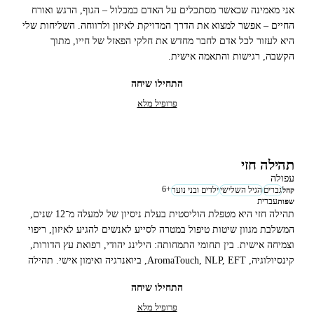
אני מאמינה שכאשר מסתכלים על האדם כמכלול – הגוף, הרגש ואורח
החיים – אפשר למצוא את הדרך המדויקת לאיזון ולרווחה. השליחות שלי
היא לעזור לכל אדם לחבר מחדש את חלקי הפאזל של חייו, מתוך
הקשבה, רגישות והתאמה אישית.
התחילו שיחה
פרופיל מלא
תהילה חזי
עפולה
6
+
גברים
הגיל השלישי
ילדים ובני נוער
קהל
עברית
שפות
תהילה חזי היא מטפלת הוליסטית בעלת ניסיון של למעלה מ־12 שנים,
המשלבת מגוון שיטות טיפול במטרה לסייע לאנשים להגיע לאיזון, ריפוי
וצמיחה אישית. בין תחומי התמחותה: הילינג יהודי, רפואת עץ הדורות,
קינסיולוגיה, AromaTouch, NLP, EFT, ביואנרגיה ואימון אישי. תהילה
מלווה נשים, גברים ומשפחות בתהליכי התפתחות, חיזוק החוסן האישי
התחילו שיחה
ושיפור איכות החיים.
פרופיל מלא