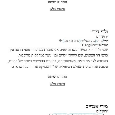
התחילו שיחה
פרופיל מלא
ולרי דידי
ירושלים
6
+
גברים
הגיל השלישי
ילדים ובני נוער
קהל
עברית
English
+
1
שפות
שמי ולרי דידי. במשך עשרות שנים אני עובדת במרכז הרפואי הדסה עין
כרם/ הר הצופים, שם ליוויתי ילדים ובני נוער במחלקות מורכבות.
העבודה לצד מטופלים ומשפחותיהם, ברגעים הרגישים ביותר של החיים,
עיצבה את תפיסת העולם הטיפולית שלי והעמיקה את ההבנה שהאדם
הוא הרבה יותר מהתסמינים או מהאבחנה שלו.
התחילו שיחה
פרופיל מלא
מירי אמוייב
ירושלים