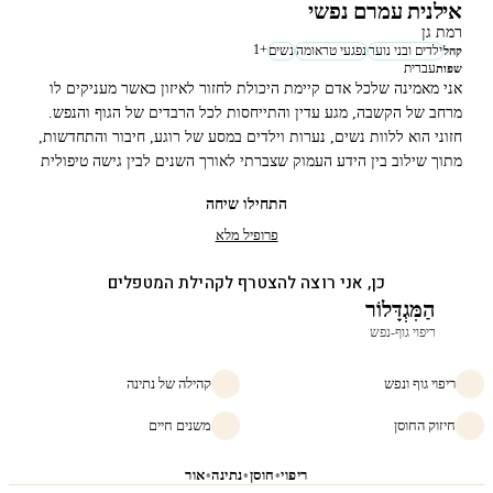
אילנית עמרם נפשי
רמת גן
1
+
ילדים ובני נוער
נפגעי טראומה
נשים
קהל
עברית
שפות
אני מאמינה שלכל אדם קיימת היכולת לחזור לאיזון כאשר מעניקים לו
מרחב של הקשבה, מגע עדין והתייחסות לכל הרבדים של הגוף והנפש.
חזוני הוא ללוות נשים, נערות וילדים במסע של רוגע, חיבור והתחדשות,
מתוך שילוב בין הידע העמוק שצברתי לאורך השנים לבין גישה טיפולית
אישית, מכילה ומכבדת.
התחילו שיחה
פרופיל מלא
כן, אני רוצה להצטרף לקהילת המטפלים
הַמִּגְדָּלוֹר
ריפוי גוף-נפש
ריפוי גוף ונפש
קהילה של נתינה
חיזוק החוסן
משנים חיים
ריפוי
•
חוסן
•
נתינה
•
אור