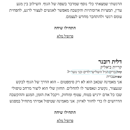
הרגשתי שמצאתי כלי נוסף שמדבר בשפה של הגוף. השילוב בין מגע
עדין, תמציות ארומתיות והקשבה מאפשר לאנשים לעצור לרגע, להפחית
עומס רגשי ולהתחבר מחדש לעצמם.
התחילו שיחה
פרופיל מלא
דלית רובנר
קריית ביאליק
3
+
גברים
הגיל השלישי
ילדים ובני נוער
קהל
עברית
שפות
אני מאמינה שכאב הוא לא רק סימפטום – הוא הדרך של הגוף לבקש
שנעצור, נקשיב ונאפשר לו להחלים. החזון שלי הוא ליצור מרחב טיפולי
שבו כל אדם ירגיש בטוח, עטוף ומוחזק, ויקבל את הזמן, המגע וההקשבה
הדרושים לו כדי לחזור לאיזון. אני מאמינה שטיפול אמיתי מתחיל במפגש
אנושי, ממשיך דרך מגע מקצועי ומסתיים בתחושת הקלה, רוגע ותקווה.
התחילו שיחה
פרופיל מלא