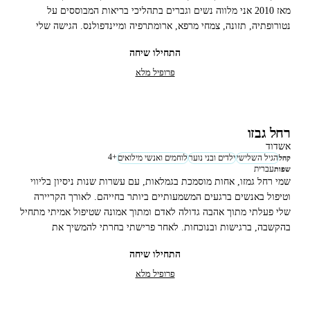
מאז 2010 אני מלווה נשים וגברים בתהליכי בריאות המבוססים על
נטורופתיה, תזונה, צמחי מרפא, ארומתרפיה ומיינדפולנס. הגישה שלי
מתמקדת בזיהוי שורש הבעיה ובהתאמת תהליך אישי המחבר בין גוף,
התחילו שיחה
רגשות ותודעה, במטרה ליצור שינוי עמוק ובר־קיימא. 🪻
פרופיל מלא
רחל גבזו
אשדוד
4
+
הגיל השלישי
ילדים ובני נוער
לוחמים ואנשי מילואים
קהל
עברית
שפות
שמי רחל גמזו, אחות מוסמכת בגמלאות, עם עשרות שנות ניסיון בליווי
וטיפול באנשים ברגעים המשמעותיים ביותר בחייהם. לאורך הקריירה
שלי פעלתי מתוך אהבה גדולה לאדם ומתוך אמונה שטיפול אמיתי מתחיל
בהקשבה, ברגישות ובנוכחות. לאחר פרישתי בחרתי להמשיך את
השליחות שלי בדרך חדשה. נחשפתי לשיטת ארומטאץ', והבנתי שמצאתי
התחילו שיחה
דרך נוספת להעניק רוגע, איזון ותחושת ביטחון באמצעות מגע עדין
ותמציות ארומטיות מהטבע.
פרופיל מלא