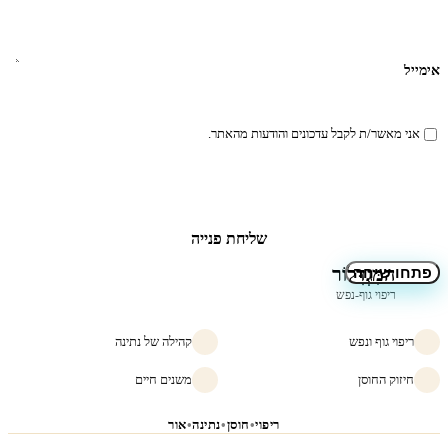
אימייל
אני מאשר/ת לקבל עדכונים והודעות מהאתר.
שליחת פנייה
הַמִּגְדָּלוֹר
פתחו שיחה
ריפוי גוף-נפש
ריפוי גוף ונפש
קהילה של נתינה
חיזוק החוסן
משנים חיים
ריפוי
•
חוסן
•
נתינה
•
אור