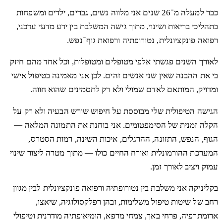
כבר למעלה מ־26 שנים אני מלווה נשים, גברים, ילדים ומשפחות
בתהליכי בריאות ושינוי, מתוך גישה המשלבת בין ידע מדעי עדכני,
רפואה פונקציונלית, נטורופתיה ורפואת גוף־נפש.
לאורך השנים פגשתי אלפי מטופלים ומטופלות, וכל אחד מהם חיזק
בי את ההבנה שאין שני אנשים זהים. לכן אני מאמינה בטיפול אישי
ומדויק, המותאם לאדם שמולי ולא רק לתסמינים שהוא חווה.
הגישה הטיפולית שלי מבוססת על חיפוש שורש הבעיה ולא רק על
הקלה זמנית של הסימפטומים. אני בוחנת את התמונה המלאה —
הגוף, הנפש, התזונה, ההרגלים, איכות השינה, רמות הסטרס,
המערכת ההורמונלית ואורח החיים כולו — מתוך מטרה ליצור שינוי
עמוק ויציב לאורך זמן.
בקליניקה אני משלבת בין נטורופתיה ורפואה פונקציונלית לבין מגוון
רחב של שיטות טיפול משלימות, ובהן רפלקסולוגיה, שיאצו,
ארומתרפיה, פרחי באך, צמחי מרפא, הומיאופתיה מודרנית וטיפולי