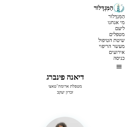
הַמִּגְדָּלוֹר
הַמִּגְדָּלוֹר
מי אנחנו
ליעם
מטפלים
שיטת הטיפול
מעשר הריפוי
אירועים
כניסה
דיאנה פינברג
מטפלת ארומה־טאצ׳
זכרון יעקב