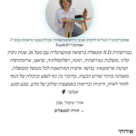
2
+
גברים
הגיל השלישי
לוחמים ואנשי מילואים
משפחות שכולות
נפגעי טראומה
נשים
קהל
עברית
Español
שפות
נטורופתית N.D ומטפלת ברפואה פונקציונלית עם מעל 26 שנות ניסיון
קליני. משלבת נטורופתיה, תזונה, רפלקסולוגיה, שיאצו, ארומתרפיה
ושיטת ארומטאץ׳ בגישה אישית המותאמת לכל מטופל ומטופלת.
מאמינה בזיהוי שורש הבעיה, בחיבור בין גוף לנפש וביכולת של הגוף
לחזור לאיזון, חיוניות ובריאות באמצעות שילוב של מדע, טבע ומגע
אנושי. 🪻
אזורי טיפול:
צפון
← חזרה למטפלים
אודותי