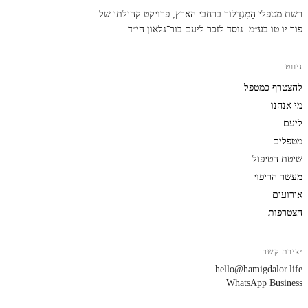
רשת מטפלי הַמִּגְדָּלוֹר ברחבי הארץ, פרויקט קהילתי של
פור יו טו בע״מ. נוסד לזכר ליעם בור־גלאון הי״ד.
ניווט
להצטרף כמטפל
מי אנחנו
ליעם
מטפלים
שיטת הטיפול
מעשר הריפוי
אירועים
הצטרפות
יצירת קשר
hello@hamigdalor.life
WhatsApp Business