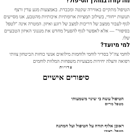
מה קורה במהלך הטיפול?
הטיפול מתקיים באווירה שקטה ומכבדת. באמצעות מגע עדין ורצף
תנועות ייחודי, בשילוב תמציות ארומתיות איכותיות מהטבע, אנו מסייעים
לגוף לעבור ממצב של דריכות למצב של רוגע ואיזון. המטרה אינה "לטפל
בסיפור" — אלא לאפשר לגוף להפעיל מחדש את מנגנוני האיזון הטבעיים
שלו.
למי מיועד?
לוחמי צה"ל בסדיר לוחמי ולוחמות מילואים אנשי כוחות הביטחון צוותי
רפואה והצלה יחידות מבצעיות משפחות המלוות לוחמים
עדויות
סיפורים אישיים
הטיפול עשה בי שינוי משמעותי
מטפל מריוס
ראובן אלוף תודה על הטיפול ועל המתנה
מטפל, ראובן