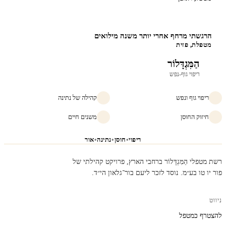
הרגשתי מרחף אחרי יותר משנה מילואים
מטפלת, פזית
הַמִּגְדָּלוֹר
ריפוי גוף-נפש
ריפוי גוף ונפש
קהילה של נתינה
חיזוק החוסן
משנים חיים
ריפוי
•
חוסן
•
נתינה
•
אור
רשת מטפלי הַמִּגְדָּלוֹר ברחבי הארץ, פרויקט קהילתי של
פור יו טו בע״מ. נוסד לזכר ליעם בור־גלאון הי״ד.
ניווט
להצטרף כמטפל